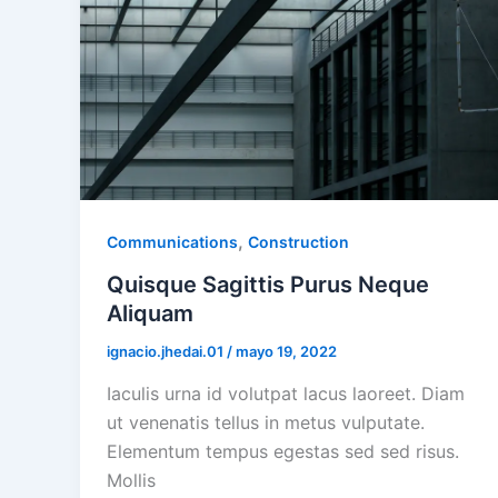
,
Communications
Construction
Quisque Sagittis Purus Neque
Aliquam
ignacio.jhedai.01
/
mayo 19, 2022
Iaculis urna id volutpat lacus laoreet. Diam
ut venenatis tellus in metus vulputate.
Elementum tempus egestas sed sed risus.
Mollis