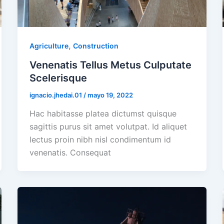
,
Agriculture
Construction
Venenatis Tellus Metus Culputate
Scelerisque
ignacio.jhedai.01
/
mayo 19, 2022
Hac habitasse platea dictumst quisque
sagittis purus sit amet volutpat. Id aliquet
lectus proin nibh nisl condimentum id
venenatis. Consequat