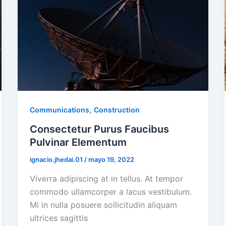
,
Communications
Construction
Consectetur Purus Faucibus
Pulvinar Elementum
ignacio.jhedai.01
/
mayo 19, 2022
Viverra adipiscing at in tellus. At tempor
commodo ullamcorper a lacus vestibulum.
Mi in nulla posuere sollicitudin aliquam
ultrices sagittis